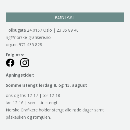
KONTAKT
Tollbugata 24,0157 Oslo | 23 35 89 40
ng@norske-grafikere.no
org.nr. 971 435 828
Følg oss:
Åpningstider:
Sommerstengt lørdag 8. og 15. august
ons og fre: 12-17 | tor 12-18
lør: 12-16 | søn – tir: stengt
Norske Grafikere holder stengt alle røde dager samt
påskeuken og romjulen.