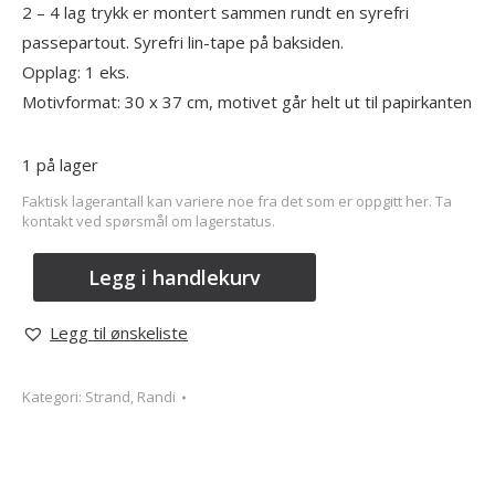
2 – 4 lag trykk er montert sammen rundt en syrefri
passepartout. Syrefri lin-tape på baksiden.
Opplag: 1 eks.
Motivformat: 30 x 37 cm, motivet går helt ut til papirkanten
1 på lager
Faktisk lagerantall kan variere noe fra det som er oppgitt her. Ta
kontakt ved spørsmål om lagerstatus.
Legg i handlekurv
Legg til ønskeliste
Kategori:
Strand, Randi