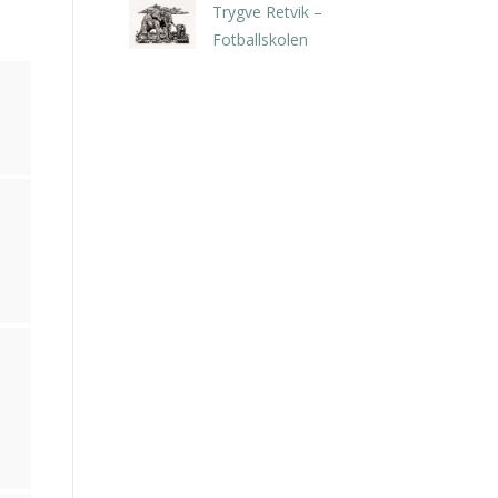
Trygve Retvik –
Fotballskolen
kr
2.940,00
inkl. 5% kunstavgift