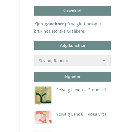
Gavekort
Kjøp
gavekort
på valgfritt beløp til
bruk hos Norske Grafikere.
Velg kunstner
Strand, Randi
×
Nyheter
Solveig Landa – Grønn vifte
kr
5.250,00
inkl. 5% kunstavgift
Solveig Landa – Rosa vifte
kr
5.250,00
inkl. 5% kunstavgift