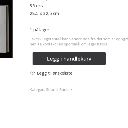
35 eks.
28,5 x 32,5 cm
1 på lager
Faktisk lagerantall kan variere noe fra det som er oppgitt
her. Ta kontakt ved spørsmål om lagerstatus.
Legg i handlekurv
Legg til ønskeliste
Kategori:
Strand, Randi