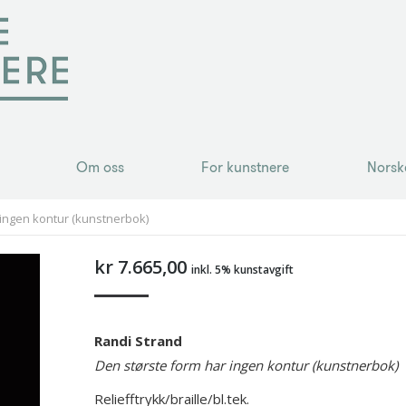
Om oss
For kunstnere
Norsk
Om oss
For kunstnere
Norsk
 ingen kontur (kunstnerbok)
kr
7.665,00
inkl. 5% kunstavgift
Randi Strand
Den største form har ingen kontur (kunstnerbok)
Reliefftrykk/braille/bl.tek.