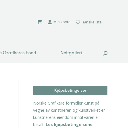
e Grafikeres Fond
Nettgalleri
Search:
Min konto
Ønskeliste
e Grafikeres Fond
Nettgalleri
Search:
Kjøpsbetingelser
Norske Grafikere formidler kunst på
vegne av kunstneren og kunstverket er
kunstnerens eiendom inntil varen er
betalt.
Les kjøpsbetingelsene