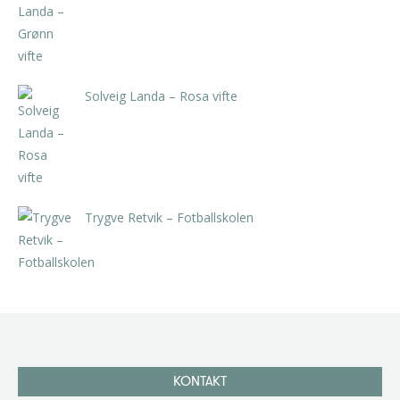
kr
5.250,00
inkl. 5% kunstavgift
Solveig Landa – Rosa vifte
kr
5.250,00
inkl. 5% kunstavgift
Trygve Retvik – Fotballskolen
kr
2.940,00
inkl. 5% kunstavgift
KONTAKT