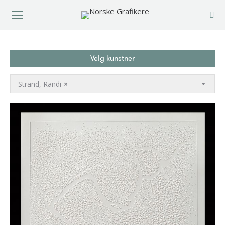
You are here:
Velg kunstner
Strand, Randi
×