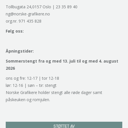
Tollbugata 24,0157 Oslo | 23 35 89 40
ng@norske-grafikere.no
org.nr. 971 435 828
Følg oss:
Åpningstider:
Sommerstengt fra og med 13. juli til og med 4. august
2026
ons og fre: 12-17 | tor 12-18
lør: 12-16 | søn – tir: stengt
Norske Grafikere holder stengt alle røde dager samt
påskeuken og romjulen.
STØTTET AV