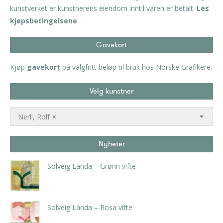
kunstverket er kunstnerens eiendom inntil varen er betalt.
Les
kjøpsbetingelsene
Gavekort
Kjøp
gavekort
på valgfritt beløp til bruk hos Norske Grafikere.
Velg kunstner
Nerli, Rolf
×
Nyheter
Solveig Landa – Grønn vifte
kr
5.250,00
inkl. 5% kunstavgift
Solveig Landa – Rosa vifte
kr
5.250,00
inkl. 5% kunstavgift