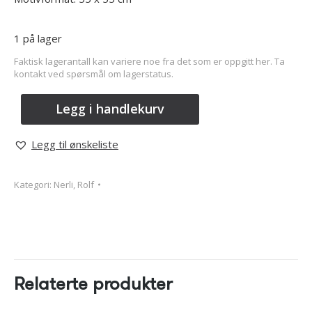
1 på lager
Faktisk lagerantall kan variere noe fra det som er oppgitt her. Ta
kontakt ved spørsmål om lagerstatus.
Legg i handlekurv
Legg til ønskeliste
Kategori:
Nerli, Rolf
Relaterte produkter