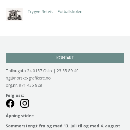
Trygve Retvik – Fotballskolen
kr
2.940,00
inkl. 5% kunstavgift
KONTAKT
Tollbugata 24,0157 Oslo | 23 35 89 40
ng@norske-grafikere.no
org.nr. 971 435 828
Følg oss:
Åpningstider:
Sommerstengt fra og med 13. juli til og med 4. august