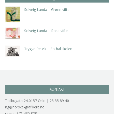
Solveig Landa – Grønn vifte
kr
5.250,00
inkl. 5% kunstavgift
Solveig Landa – Rosa vifte
kr
5.250,00
inkl. 5% kunstavgift
Trygve Retvik – Fotballskolen
kr
2.940,00
inkl. 5% kunstavgift
KONTAKT
Tollbugata 24,0157 Oslo | 23 35 89 40
ng@norske-grafikere.no
org.nr. 971 435 828