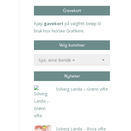
Gavekort
Kjøp
gavekort
på valgfritt beløp til
bruk hos Norske Grafikere.
Velg kunstner
Sjur, Arne Bendik
×
Nyheter
Solveig Landa – Grønn vifte
kr
5.250,00
inkl. 5% kunstavgift
Solveig Landa – Rosa vifte