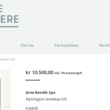
Om oss
For kunstnere
Norsk
Om oss
For kunstnere
Norsk
dskap (VI)
kr
10.500,00
inkl. 5% kunstavgift
Arne Bendik Sjur
Mytologisk landskap (VI)
Koldnål