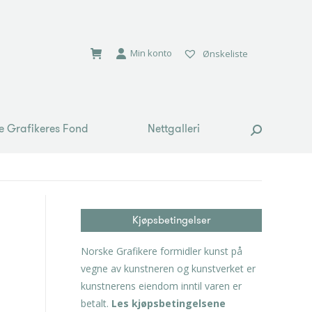
e Grafikeres Fond
Nettgalleri
Search:
Min konto
Ønskeliste
e Grafikeres Fond
Nettgalleri
Search:
Kjøpsbetingelser
Norske Grafikere formidler kunst på
vegne av kunstneren og kunstverket er
kunstnerens eiendom inntil varen er
betalt.
Les kjøpsbetingelsene