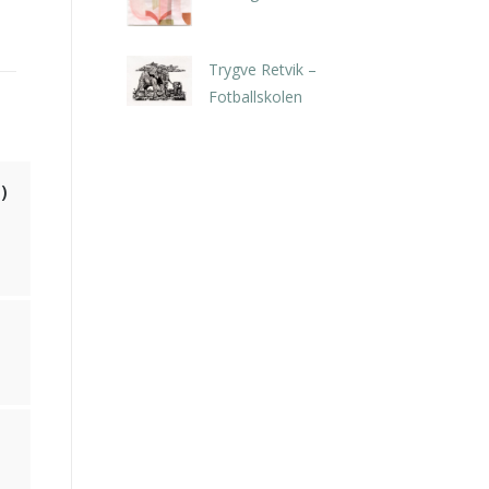
kr
5.250,00
inkl. 5% kunstavgift
Trygve Retvik –
Fotballskolen
kr
2.940,00
inkl. 5% kunstavgift
)