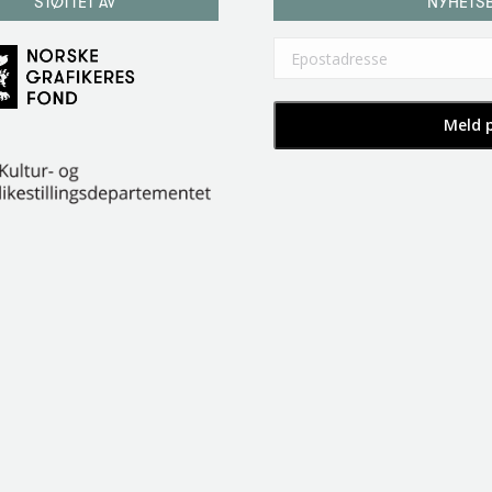
STØTTET AV
NYHETS