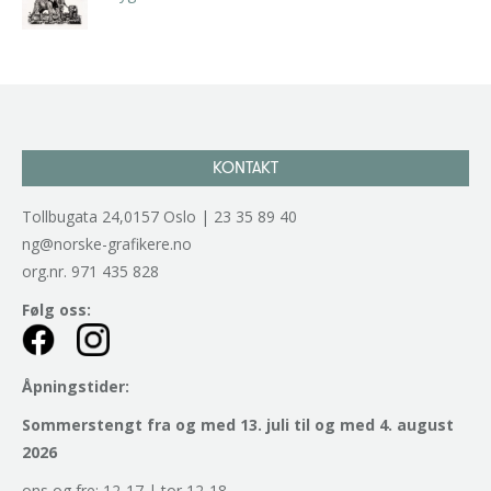
kr
2.940,00
inkl. 5% kunstavgift
KONTAKT
Tollbugata 24,0157 Oslo | 23 35 89 40
ng@norske-grafikere.no
org.nr. 971 435 828
Følg oss:
Åpningstider:
Sommerstengt fra og med 13. juli til og med 4. august
2026
ons og fre: 12-17 | tor 12-18