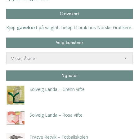
Gavekort
Kjøp
gavekort
på valgfritt beløp til bruk hos Norske Grafikere.
Velg kunstner
Vikse, Åse
×
Nyheter
Solveig Landa – Grønn vifte
kr
5.250,00
inkl. 5% kunstavgift
Solveig Landa – Rosa vifte
kr
5.250,00
inkl. 5% kunstavgift
Trygve Retvik – Fotballskolen