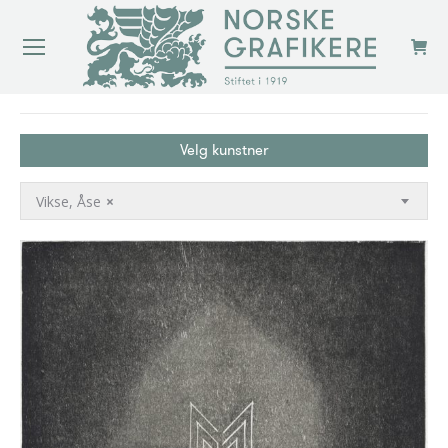
You are here:
Velg kunstner
Vikse, Åse
×