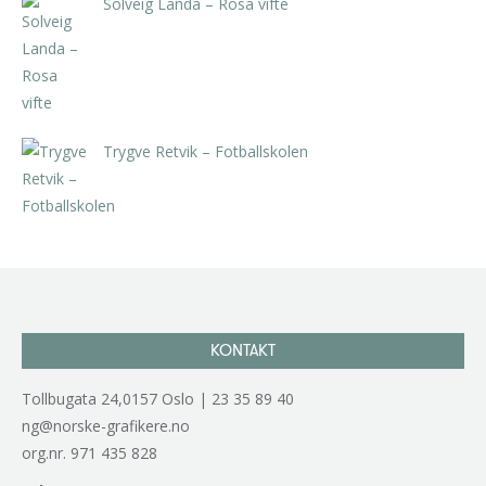
Solveig Landa – Rosa vifte
kr
5.250,00
inkl. 5% kunstavgift
Trygve Retvik – Fotballskolen
kr
2.940,00
inkl. 5% kunstavgift
KONTAKT
Tollbugata 24,0157 Oslo | 23 35 89 40
ng@norske-grafikere.no
org.nr. 971 435 828