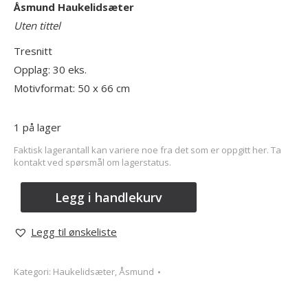
Åsmund
Haukelidsæter
Uten tittel
Tresnitt
Opplag: 30 eks.
Motivformat: 50 x 66 cm
1 på lager
Faktisk lagerantall kan variere noe fra det som er oppgitt her. Ta
kontakt ved spørsmål om lagerstatus.
Legg i handlekurv
Legg til ønskeliste
Kategori:
Haukelidsæter, Åsmund