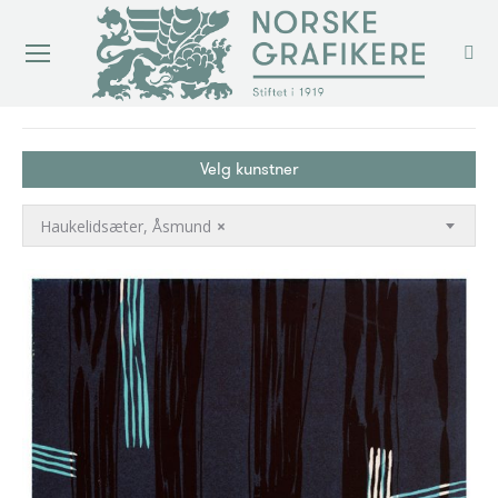
You are here:
Velg kunstner
Haukelidsæter, Åsmund
×