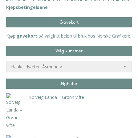
kjøpsbetingelsene
Gavekort
Kjøp
gavekort
på valgfritt beløp til bruk hos Norske Grafikere.
Velg kunstner
Haukelidsæter, Åsmund
×
Nyheter
Solveig Landa – Grønn vifte
kr
5.250,00
inkl. 5% kunstavgift