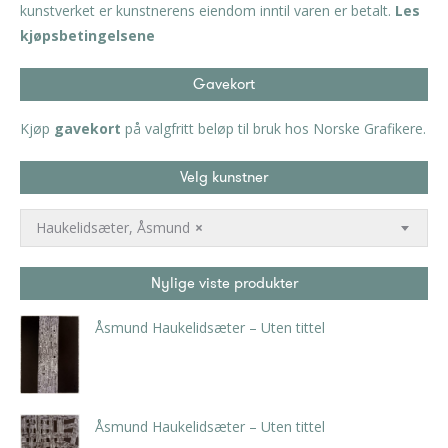
kunstverket er kunstnerens eiendom inntil varen er betalt.
Les
kjøpsbetingelsene
Gavekort
Kjøp
gavekort
på valgfritt beløp til bruk hos Norske Grafikere.
Velg kunstner
Haukelidsæter, Åsmund
×
Nylige viste produkter
Åsmund Haukelidsæter – Uten tittel
kr
5.250,00
inkl. 5% kunstavgift
Åsmund Haukelidsæter – Uten tittel