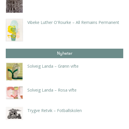
kr
5.250,00
inkl. 5% kunstavgift
Vibeke Luther O'Rourke – All Remains Permanent
kr
7.875,00
inkl. 5% kunstavgift
Nyheter
Solveig Landa – Grønn vifte
kr
5.250,00
inkl. 5% kunstavgift
Solveig Landa – Rosa vifte
kr
5.250,00
inkl. 5% kunstavgift
Trygve Retvik – Fotballskolen
kr
2.940,00
inkl. 5% kunstavgift