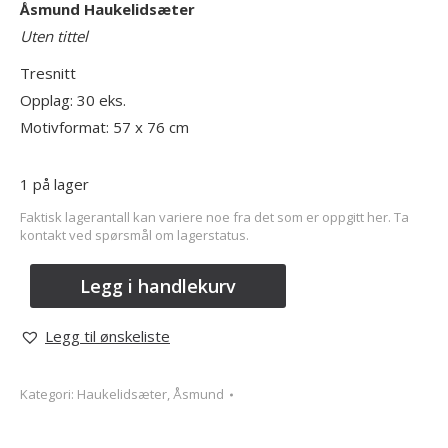
Åsmund
Haukelidsæter
Uten tittel
Tresnitt
Opplag: 30 eks.
Motivformat: 57 x 76 cm
1 på lager
Faktisk lagerantall kan variere noe fra det som er oppgitt her. Ta
kontakt ved spørsmål om lagerstatus.
Legg i handlekurv
Legg til ønskeliste
Kategori:
Haukelidsæter, Åsmund