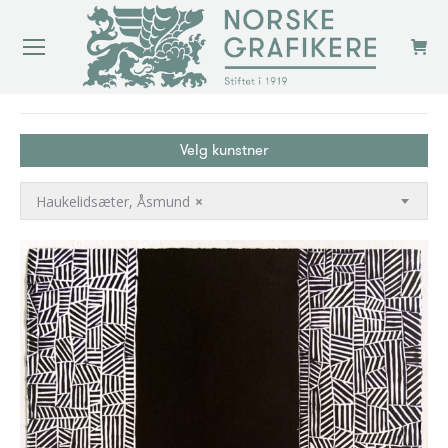
You are here:
Velg kunstner
Haukelidsæter, Åsmund
×