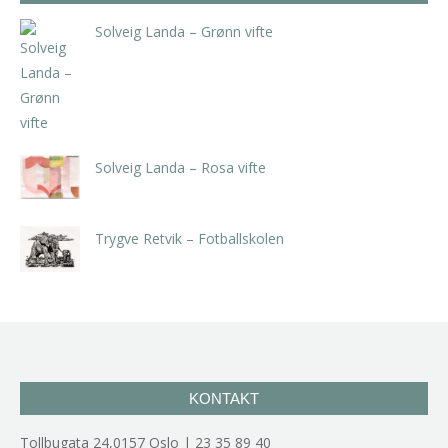
Solveig Landa – Grønn vifte
kr
5.250,00
inkl. 5% kunstavgift
Solveig Landa – Rosa vifte
kr
5.250,00
inkl. 5% kunstavgift
Trygve Retvik – Fotballskolen
kr
2.940,00
inkl. 5% kunstavgift
KONTAKT
Tollbugata 24,0157 Oslo | 23 35 89 40