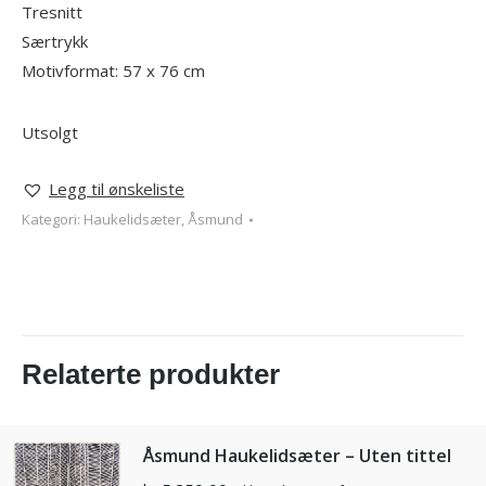
Tresnitt
Særtrykk
Motivformat: 57 x 76 cm
Utsolgt
Legg til ønskeliste
Kategori:
Haukelidsæter, Åsmund
Relaterte produkter
Åsmund Haukelidsæter – Uten tittel