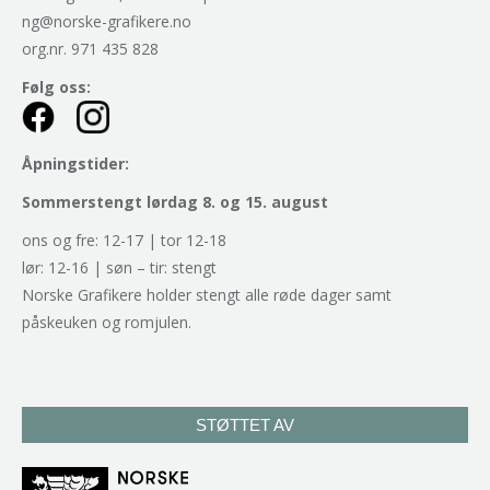
ng@norske-grafikere.no
org.nr. 971 435 828
Følg oss:
Åpningstider:
Sommerstengt lørdag 8. og 15. august
ons og fre: 12-17 | tor 12-18
lør: 12-16 | søn – tir: stengt
Norske Grafikere holder stengt alle røde dager samt
påskeuken og romjulen.
STØTTET AV