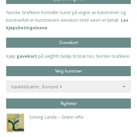
Norske Grafikere formidler kunst på vegne av kunstneren og
kunstverket er kunstnerens eiendom inntil varen er betalt.
Les
kjøpsbetingelsene
Gavekort
Kjøp
gavekort
på valgfritt beløp til bruk hos Norske Grafikere.
Velg kunstner
Haukelidsæter, Åsmund
×
Nyheter
Solveig Landa – Grønn vifte
kr
5.250,00
inkl. 5% kunstavgift