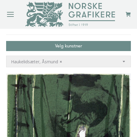
You are here:
Velg kunstner
Haukelidsæter, Åsmund
×