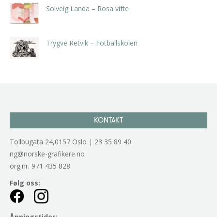
Solveig Landa – Rosa vifte
kr
5.250,00
inkl. 5% kunstavgift
Trygve Retvik – Fotballskolen
kr
2.940,00
inkl. 5% kunstavgift
KONTAKT
Tollbugata 24,0157 Oslo | 23 35 89 40
ng@norske-grafikere.no
org.nr. 971 435 828
Følg oss:
Åpningstider: