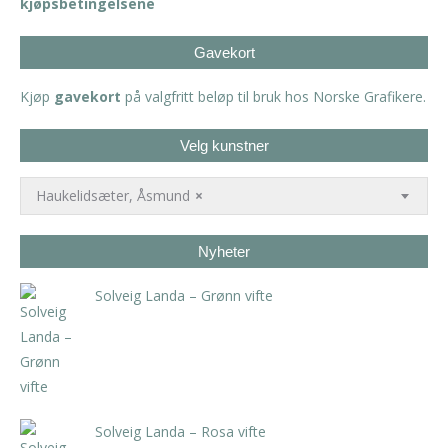
kjøpsbetingelsene
Gavekort
Kjøp
gavekort
på valgfritt beløp til bruk hos Norske Grafikere.
Velg kunstner
Haukelidsæter, Åsmund
×
Nyheter
Solveig Landa – Grønn vifte
kr
5.250,00
inkl. 5% kunstavgift
Solveig Landa – Rosa vifte