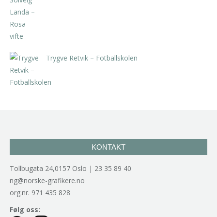
kr
5.250,00
inkl. 5% kunstavgift
Trygve Retvik – Fotballskolen
kr
2.940,00
inkl. 5% kunstavgift
KONTAKT
Tollbugata 24,0157 Oslo | 23 35 89 40
ng@norske-grafikere.no
org.nr. 971 435 828
Følg oss: