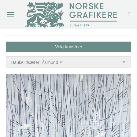
You are here:
Velg kunstner
Haukelidsæter, Åsmund
×