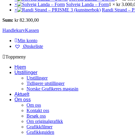
×
Solveig Landa – Form
1 ×
kr
3.000,
×
Randi Strand – 
Sum:
kr
82.300,00
Handlekurv
Kassen
Min konto
Ønskeliste
Toppmeny
Hjem
Utstillinger
Utstillinger
Tidligere utstillinger
Norske Grafikeres magasin
Aktuelt
Om oss
Om oss
Kontakt oss
Besøk oss
Om originalgrafikk
Grafikkfilmer
Grafikkguiden