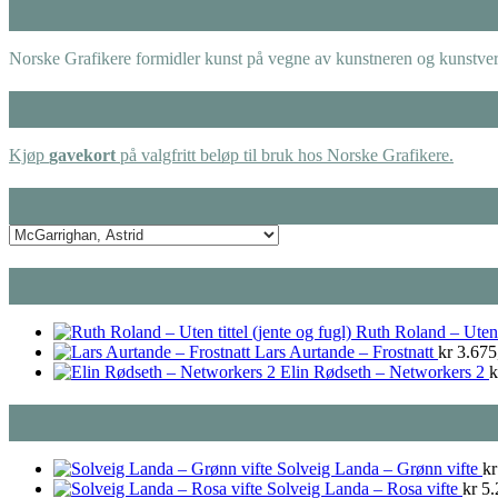
Norske Grafikere formidler kunst på vegne av kunstneren og kunstverk
Kjøp
gavekort
på valgfritt beløp til bruk hos Norske Grafikere.
Ruth Roland – Uten t
Lars Aurtande – Frostnatt
kr
3.675
Elin Rødseth – Networkers 2
k
Solveig Landa – Grønn vifte
kr
Solveig Landa – Rosa vifte
kr
5.