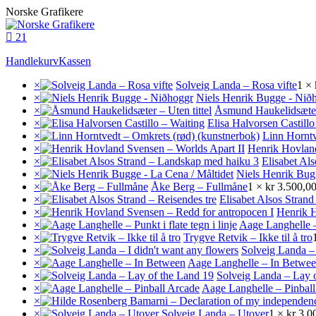
Skip
Norske Grafikere
to
content
21
Handlekurv
Kassen
×
Solveig Landa – Rosa vifte
1 ×
×
Niels Henrik Bugge - Nið
×
Åsmund Haukelidsæter 
×
Elisa Halvorsen Castillo
×
Linn Horntv
×
Henrik Hovland
×
Elisabet Al
×
Niels Henrik Bugg
×
Åke Berg – Fullmåne
1 ×
kr
3.500,0
×
Elisabet Alsos Strand
×
Henrik H
×
Aage Langhelle – 
×
Trygve Retvik – Ikke til å tro
×
Solveig Landa – 
×
Aage Langhelle – In Betwe
×
Solveig Landa – Lay 
×
Aage Langhelle – Pinbal
×
×
Solveig Landa – Utover
1 ×
kr
3.0