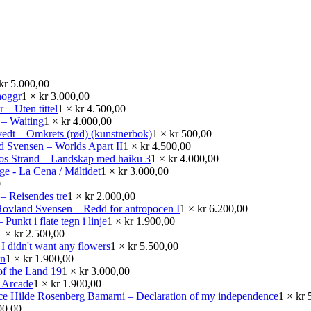
kr
5.000,00
hoggr
1 ×
kr
3.000,00
– Uten tittel
1 ×
kr
4.500,00
 – Waiting
1 ×
kr
4.000,00
edt – Omkrets (rød) (kunstnerbok)
1 ×
kr
500,00
 Svensen – Worlds Apart II
1 ×
kr
4.500,00
sos Strand – Landskap med haiku 3
1 ×
kr
4.000,00
e - La Cena / Måltidet
1 ×
kr
3.000,00
0
 – Reisendes tre
1 ×
kr
2.000,00
ovland Svensen – Redd for antropocen I
1 ×
kr
6.200,00
Punkt i flate tegn i linje
1 ×
kr
1.900,00
1 ×
kr
2.500,00
I didn't want any flowers
1 ×
kr
5.500,00
en
1 ×
kr
1.900,00
of the Land 19
1 ×
kr
3.000,00
l Arcade
1 ×
kr
1.900,00
Hilde Rosenberg Bamarni – Declaration of my independence
1 ×
kr
5
00,00