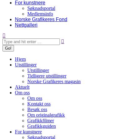
For kunstnere
Søknadsportal
Medlemsinfo
Norske Grafikeres Fond
Nettgalleri
Search:
Hjem
Utstillinger
Utstillinger
Tidligere utstillinger
Norske Grafikeres magasin
Aktuelt
Om oss
Om oss
Kontakt oss
Besøk oss
Om originalgrafikk
Grafikkfilmer
Grafikkguiden
For kunstnere
Søknadsportal