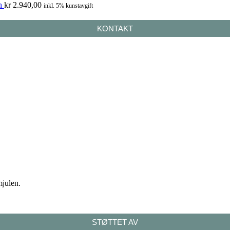
n
kr
2.940,00
inkl. 5% kunstavgift
KONTAKT
mjulen.
STØTTET AV