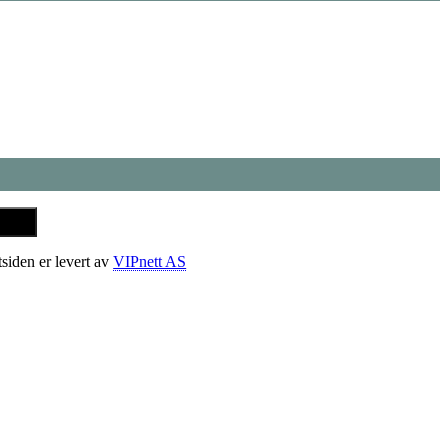
tsiden er levert av
VIPnett AS
t
T