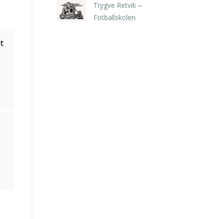
Trygve Retvik –
Fotballskolen
kr
2.940,00
inkl. 5% kunstavgift
t