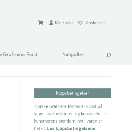
e Grafikeres Fond
Nettgalleri
Search:
Min konto
Ønskeliste
e Grafikeres Fond
Nettgalleri
Search:
Kjøpsbetingelser
Norske Grafikere formidler kunst på
vegne av kunstneren og kunstverket er
kunstnerens eiendom inntil varen er
betalt.
Les kjøpsbetingelsene