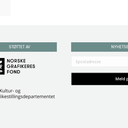
STØTTET AV
NYHETS