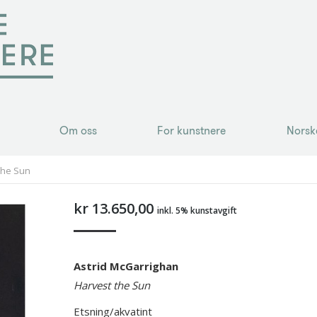
Om oss
For kunstnere
Norsk
Om oss
For kunstnere
Norsk
the Sun
kr
13.650,00
inkl. 5% kunstavgift
Astrid McGarrighan
Harvest the Sun
Etsning/akvatint