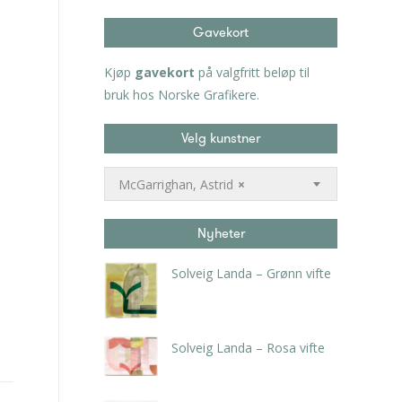
Gavekort
Kjøp
gavekort
på valgfritt beløp til
bruk hos Norske Grafikere.
Velg kunstner
McGarrighan, Astrid
×
Nyheter
Solveig Landa – Grønn vifte
kr
5.250,00
inkl. 5% kunstavgift
Solveig Landa – Rosa vifte
kr
5.250,00
inkl. 5% kunstavgift