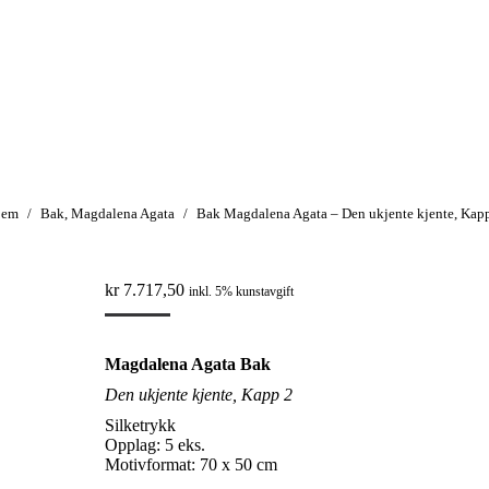
ou are here:
jem
Bak, Magdalena Agata
Bak Magdalena Agata – Den ukjente kjente, Kap
kr
7.717,50
inkl. 5% kunstavgift
Magdalena Agata Bak
Den ukjente kjente, Kapp 2
Silketrykk
Opplag: 5 eks.
Motivformat: 70 x 50 cm