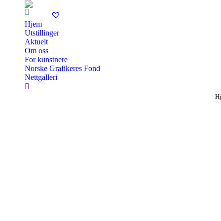
Hjem
Utstillinger
Aktuelt
Om oss
For kunstnere
Norske Grafikeres Fond
Nettgalleri
Search:
Y
H