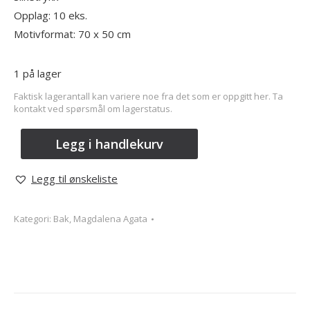
Opplag: 10 eks.
Motivformat: 70 x 50 cm
1 på lager
Faktisk lagerantall kan variere noe fra det som er oppgitt her. Ta
kontakt ved spørsmål om lagerstatus.
Legg i handlekurv
Legg til ønskeliste
Kategori:
Bak, Magdalena Agata