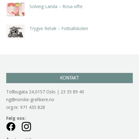
Solveig Landa – Rosa vifte
kr
5.250,00
inkl. 5% kunstavgift
Trygve Retvik – Fotballskolen
kr
2.940,00
inkl. 5% kunstavgift
KONTAKT
Tollbugata 24,0157 Oslo | 23 35 89 40
ng@norske-grafikere.no
org.nr. 971 435 828
Følg oss: