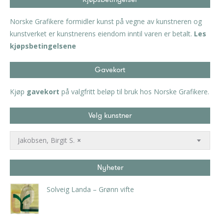
Norske Grafikere formidler kunst på vegne av kunstneren og
kunstverket er kunstnerens eiendom inntil varen er betalt.
Les
kjøpsbetingelsene
Gavekort
Kjøp
gavekort
på valgfritt beløp til bruk hos Norske Grafikere.
Velg kunstner
Jakobsen, Birgit S.
×
Nyheter
Solveig Landa – Grønn vifte
kr
5.250,00
inkl. 5% kunstavgift