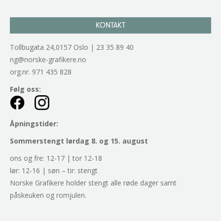
KONTAKT
Tollbugata 24,0157 Oslo | 23 35 89 40
ng@norske-grafikere.no
org.nr. 971 435 828
Følg oss:
Åpningstider:
Sommerstengt lørdag 8. og 15. august
ons og fre: 12-17 | tor 12-18
lør: 12-16 | søn – tir: stengt
Norske Grafikere holder stengt alle røde dager samt
påskeuken og romjulen.