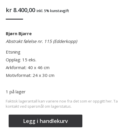
kr
8.400,00
inkl. 5% kunstavgift
Bjørn Bjarre
Abstrakt følelse nr. 115 (Edderkopp)
Etsning
Opplag: 15 eks.
Arkformat: 40 x 46 cm
Motivformat: 24 x 30 cm
1 på lager
Faktisk lagerantall kan variere noe fra det som er oppgitt her. Ta
kontakt ved spørsmål om lagerstatus.
Legg i handlekurv