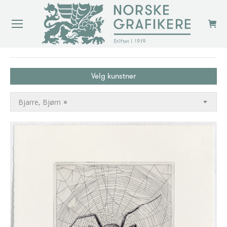
You are here:
Velg kunstner
Bjarre, Bjørn
×