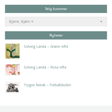
Velg kunstner
Bjarre, Bjørn
×
Nyheter
Solveig Landa – Grønn vifte
kr
5.250,00
inkl. 5% kunstavgift
Solveig Landa – Rosa vifte
kr
5.250,00
inkl. 5% kunstavgift
Trygve Retvik – Fotballskolen
kr
2.940,00
inkl. 5% kunstavgift