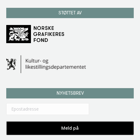
STØTTET AV
NYHETSBREV