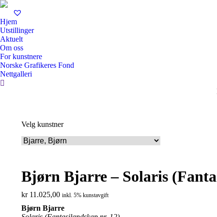
Hjem
Utstillinger
Aktuelt
Om oss
For kunstnere
Norske Grafikeres Fond
Nettgalleri
Search:
Velg kunstner
Bjørn Bjarre – Solaris (Fanta
kr
11.025,00
inkl. 5% kunstavgift
Bjørn Bjarre
Solaris (Fantasilandskap nr. 12)