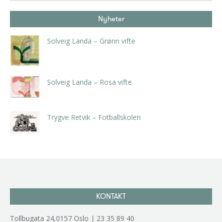
Nyheter
Solveig Landa – Grønn vifte
kr
5.250,00
inkl. 5% kunstavgift
Solveig Landa – Rosa vifte
kr
5.250,00
inkl. 5% kunstavgift
Trygve Retvik – Fotballskolen
kr
2.940,00
inkl. 5% kunstavgift
KONTAKT
Tollbugata 24,0157 Oslo | 23 35 89 40