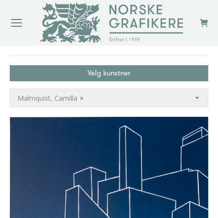
You are here:
Velg kunstner
Malmquist, Camilla
×