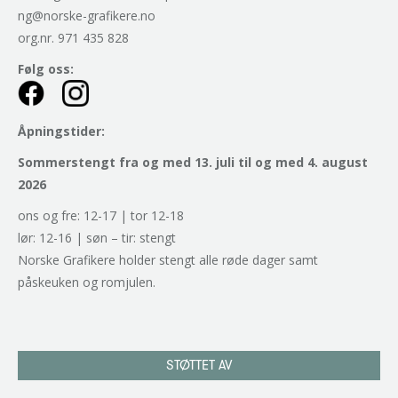
ng@norske-grafikere.no
org.nr. 971 435 828
Følg oss:
Åpningstider:
Sommerstengt fra og med 13. juli til og med 4. august
2026
ons og fre: 12-17 | tor 12-18
lør: 12-16 | søn – tir: stengt
Norske Grafikere holder stengt alle røde dager samt
påskeuken og romjulen.
STØTTET AV