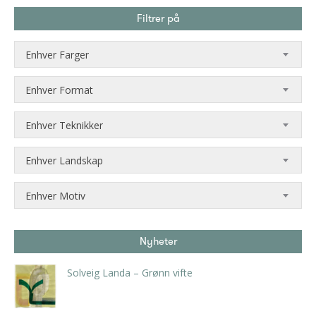
Filtrer på
Enhver Farger
Enhver Format
Enhver Teknikker
Enhver Landskap
Enhver Motiv
Nyheter
Solveig Landa – Grønn vifte
kr
5.250,00
inkl. 5% kunstavgift