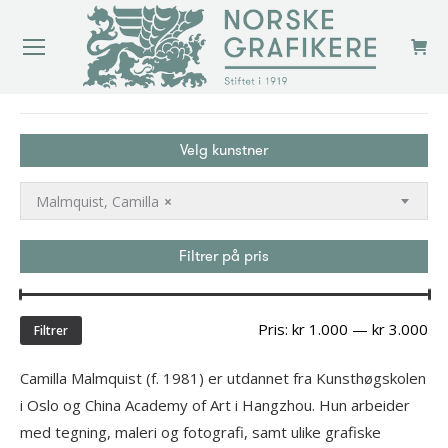
You are here:
Velg kunstner
Malmquist, Camilla
×
Filtrer på pris
Min
Ma
Pris:
kr 1.000
—
kr 3.000
Filtrer
pri
Camilla Malmquist (f. 1981) er utdannet fra Kunsthøgskolen
i Oslo og China Academy of Art i Hangzhou. Hun arbeider
med tegning, maleri og fotografi, samt ulike grafiske