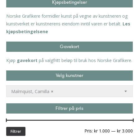
Kjøpsbetingelser
Norske Grafikere formidler kunst på vegne av kunstneren og
kunstverket er kunstnerens eiendom inntil varen er betalt.
Les
kjøpsbetingelsene
Gavekort
Kjøp
gavekort
på valgfritt beløp til bruk hos Norske Grafikere.
Velg kunstner
Malmquist, Camilla
×
Filtrer på pris
Min
Ma
Pris:
kr 1.000
—
kr 3.000
Filtrer
pri