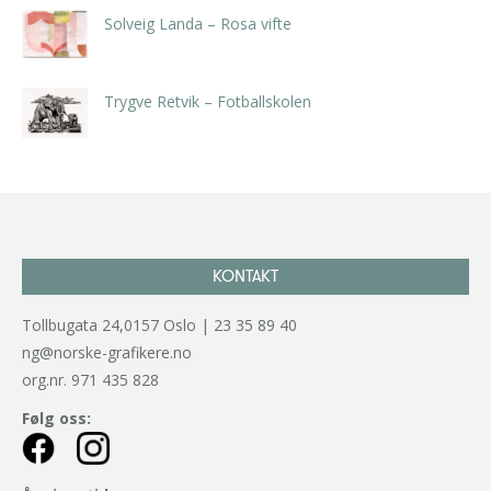
Solveig Landa – Rosa vifte
kr
5.250,00
inkl. 5% kunstavgift
Trygve Retvik – Fotballskolen
kr
2.940,00
inkl. 5% kunstavgift
KONTAKT
Tollbugata 24,0157 Oslo | 23 35 89 40
ng@norske-grafikere.no
org.nr. 971 435 828
Følg oss: