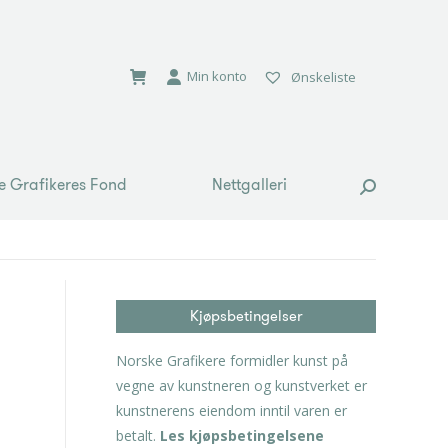
e Grafikeres Fond
Nettgalleri
Search:
Min konto
Ønskeliste
e Grafikeres Fond
Nettgalleri
Search:
Kjøpsbetingelser
Norske Grafikere formidler kunst på
vegne av kunstneren og kunstverket er
kunstnerens eiendom inntil varen er
betalt.
Les kjøpsbetingelsene