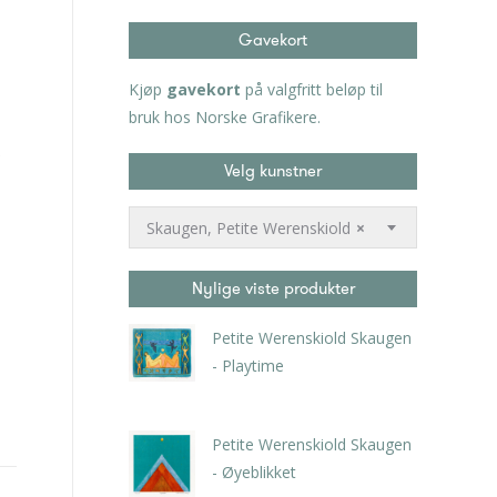
Gavekort
Kjøp
gavekort
på valgfritt beløp til
bruk hos Norske Grafikere.
Velg kunstner
Skaugen, Petite Werenskiold
×
Nylige viste produkter
Petite Werenskiold Skaugen
- Playtime
kr
2.310,00
inkl. 5% kunstavgift
Petite Werenskiold Skaugen
- Øyeblikket