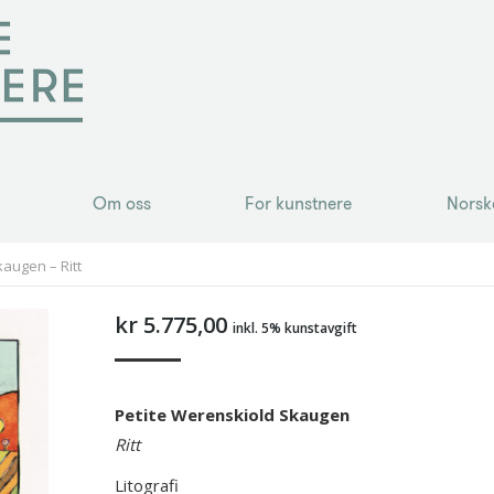
Om oss
For kunstnere
Norsk
Om oss
For kunstnere
Norsk
augen – Ritt
kr
5.775,00
inkl. 5% kunstavgift
Petite Werenskiold Skaugen
Ritt
Litografi