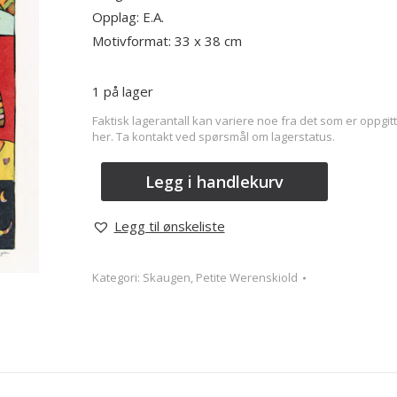
Opplag: E.A.
Motivformat: 33 x 38 cm
1 på lager
Faktisk lagerantall kan variere noe fra det som er oppgitt
her. Ta kontakt ved spørsmål om lagerstatus.
Legg i handlekurv
Legg til ønskeliste
Kategori:
Skaugen, Petite Werenskiold