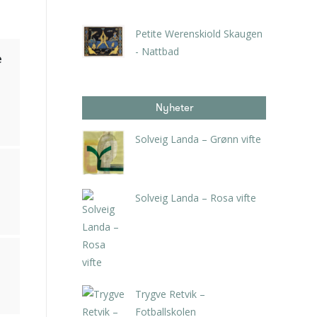
kr
1.400,00
Petite Werenskiold Skaugen
- Nattbad
e
kr
4.410,00
inkl. 5% kunstavgift
Nyheter
Solveig Landa – Grønn vifte
kr
5.250,00
inkl. 5% kunstavgift
Solveig Landa – Rosa vifte
kr
5.250,00
inkl. 5% kunstavgift
Trygve Retvik –
Fotballskolen