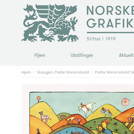
Hjem
Utstillinger
Aktuelt
Hjem
Utstillinger
Aktuelt
You are here:
Hjem
Skaugen, Petite Werenskiold
Petite Werenskiold Sk