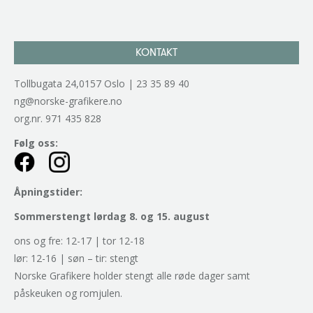
KONTAKT
Tollbugata 24,0157 Oslo | 23 35 89 40
ng@norske-grafikere.no
org.nr. 971 435 828
Følg oss:
Åpningstider:
Sommerstengt lørdag 8. og 15. august
ons og fre: 12-17 | tor 12-18
lør: 12-16 | søn – tir: stengt
Norske Grafikere holder stengt alle røde dager samt
påskeuken og romjulen.