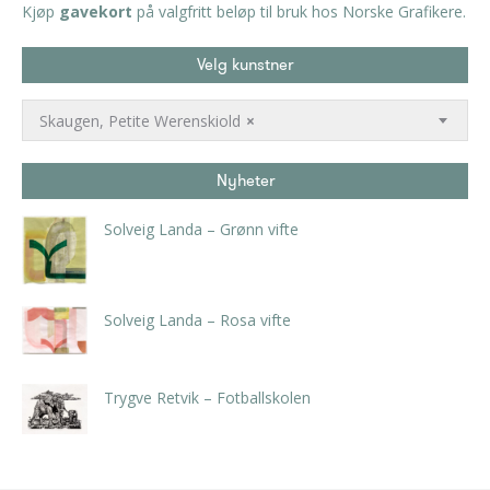
Kjøp
gavekort
på valgfritt beløp til bruk hos Norske Grafikere.
Velg kunstner
Skaugen, Petite Werenskiold
×
Nyheter
Solveig Landa – Grønn vifte
kr
5.250,00
inkl. 5% kunstavgift
Solveig Landa – Rosa vifte
kr
5.250,00
inkl. 5% kunstavgift
Trygve Retvik – Fotballskolen
kr
2.940,00
inkl. 5% kunstavgift