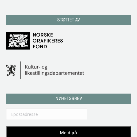
STØTTET AV
NYHETSBREV