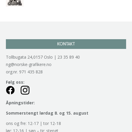
kr
2.940,00
inkl. 5% kunstavgift
KONTAKT
Tollbugata 24,0157 Oslo | 23 35 89 40
ng@norske-grafikere.no
org.nr. 971 435 828
Følg oss:
Åpningstider:
Sommerstengt lørdag 8. og 15. august
ons og fre: 12-17 | tor 12-18
lør: 12-16 | søn – tir: stengt