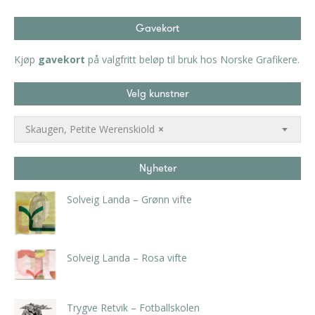
Gavekort
Kjøp
gavekort
på valgfritt beløp til bruk hos Norske Grafikere.
Velg kunstner
Skaugen, Petite Werenskiold
×
Nyheter
Solveig Landa – Grønn vifte
kr
5.250,00
inkl. 5% kunstavgift
Solveig Landa – Rosa vifte
kr
5.250,00
inkl. 5% kunstavgift
Trygve Retvik – Fotballskolen