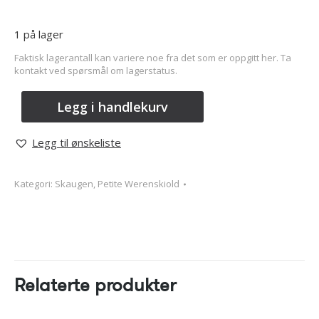
1 på lager
Faktisk lagerantall kan variere noe fra det som er oppgitt her. Ta
kontakt ved spørsmål om lagerstatus.
Legg i handlekurv
Legg til ønskeliste
Kategori:
Skaugen, Petite Werenskiold
Relaterte produkter