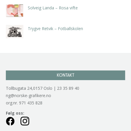
Solveig Landa – Rosa vifte
kr
5.250,00
inkl. 5% kunstavgift
Trygve Retvik – Fotballskolen
kr
2.940,00
inkl. 5% kunstavgift
KONTAKT
Tollbugata 24,0157 Oslo | 23 35 89 40
ng@norske-grafikere.no
org.nr. 971 435 828
Følg oss: