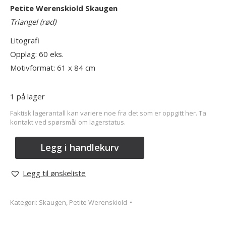
Petite Werenskiold Skaugen
Triangel (rød)
Litografi
Opplag: 60 eks.
Motivformat: 61 x 84 cm
1 på lager
Faktisk lagerantall kan variere noe fra det som er oppgitt her. Ta
kontakt ved spørsmål om lagerstatus.
Legg i handlekurv
Legg til ønskeliste
Kategori:
Skaugen, Petite Werenskiold