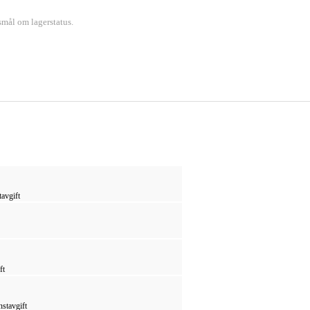
smål om lagerstatus.
tavgift
ft
nstavgift