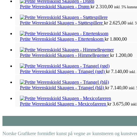
Petite Werenskiold Skaugen - Drøm
kr
2.310,00
inkl. 5% kunsta
Petite Werenskiold Skaugen - Støttespillere
kr
2.625,00
inkl. 
Petite Werenskiold Skaugen - Ettertenksom
kr
1.800,00
Petite Werenskiold Skaugen - Himmellegemer
kr
1.200,00
Petite Werenskiold Skaugen - Triangel (rød)
kr
7.140,00
inkl.
Petite Werenskiold Skaugen - Triangel (blå)
kr
7.140,00
inkl.
Petite Werenskiold Skaugen - Mexicofareren
kr
3.675,00
inkl
Norske Grafikere formidler kunst på vegne av kunstneren og kunstverk