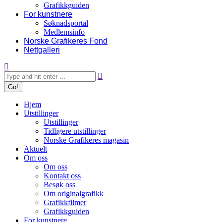
Grafikkguiden
For kunstnere
Søknadsportal
Medlemsinfo
Norske Grafikeres Fond
Nettgalleri
Search:
Hjem
Utstillinger
Utstillinger
Tidligere utstillinger
Norske Grafikeres magasin
Aktuelt
Om oss
Om oss
Kontakt oss
Besøk oss
Om originalgrafikk
Grafikkfilmer
Grafikkguiden
For kunstnere