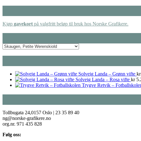
Kjøp
gavekort
på valgfritt beløp til bruk hos Norske Grafikere.
Solveig Landa – Grønn vifte
kr
Solveig Landa – Rosa vifte
kr
5.
Trygve Retvik – Fotballskole
Tollbugata 24,0157 Oslo | 23 35 89 40
ng@norske-grafikere.no
org.nr. 971 435 828
Følg oss: