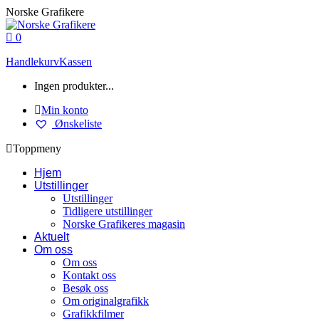
Skip
Norske Grafikere
to
content
0
Handlekurv
Kassen
Ingen produkter...
Min konto
Ønskeliste
Toppmeny
Hjem
Utstillinger
Utstillinger
Tidligere utstillinger
Norske Grafikeres magasin
Aktuelt
Om oss
Om oss
Kontakt oss
Besøk oss
Om originalgrafikk
Grafikkfilmer