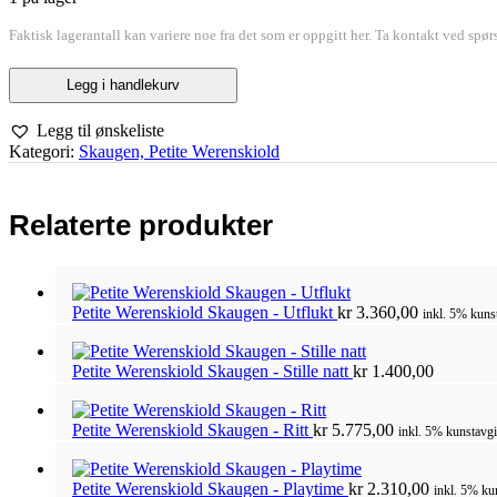
Faktisk lagerantall kan variere noe fra det som er oppgitt her. Ta kontakt ved spør
Petite
Legg i handlekurv
Werenskiold
Skaugen
Legg til ønskeliste
-
Kategori:
Skaugen, Petite Werenskiold
Kvinnen
i
rommet
antall
Relaterte produkter
Petite Werenskiold Skaugen - Utflukt
kr
3.360,00
inkl. 5% kuns
Petite Werenskiold Skaugen - Stille natt
kr
1.400,00
Petite Werenskiold Skaugen - Ritt
kr
5.775,00
inkl. 5% kunstavgi
Petite Werenskiold Skaugen - Playtime
kr
2.310,00
inkl. 5% ku