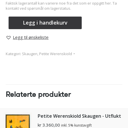
Faktisk lagerantall kan variere noe fra det som er oppgitt her. Ta
kontakt ved spørsmål om lagerstatus.
Legg i handlekurv
Legg til ønskeliste
Kategori:
Skaugen, Petite Werenskiold
Relaterte produkter
Petite Werenskiold Skaugen - Utflukt
kr
3.360,00
inkl. 5% kunstavgift