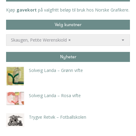
Kjøp
gavekort
på valgfritt beløp til bruk hos Norske Grafikere.
Velg kunstner
Skaugen, Petite Werenskiold
×
Nyheter
Solveig Landa – Grønn vifte
kr
5.250,00
inkl. 5% kunstavgift
Solveig Landa – Rosa vifte
kr
5.250,00
inkl. 5% kunstavgift
Trygve Retvik – Fotballskolen
kr
2.940,00
inkl. 5% kunstavgift