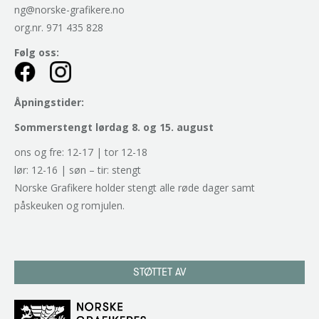
ng@norske-grafikere.no
org.nr. 971 435 828
Følg oss:
Åpningstider:
Sommerstengt lørdag 8. og 15. august
ons og fre: 12-17 | tor 12-18
lør: 12-16 | søn – tir: stengt
Norske Grafikere holder stengt alle røde dager samt
påskeuken og romjulen.
STØTTET AV