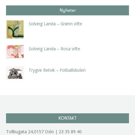
Nyheter
Solveig Landa – Grønn vifte
kr
5.250,00
inkl. 5% kunstavgift
Solveig Landa – Rosa vifte
kr
5.250,00
inkl. 5% kunstavgift
Trygve Retvik – Fotballskolen
kr
2.940,00
inkl. 5% kunstavgift
KONTAKT
Tollbugata 24,0157 Oslo | 23 35 89 40