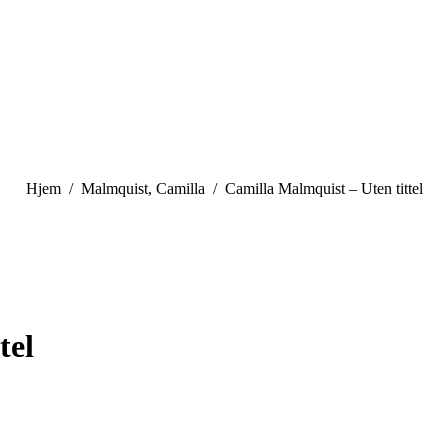
You are here:
Hjem
Malmquist, Camilla
Camilla Malmquist – Uten tittel
tel