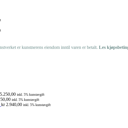
t
t
tverket er kunstnerens eiendom inntil varen er betalt.
Les kjøpsbetin
5.250,00
inkl. 5% kunstavgift
50,00
inkl. 5% kunstavgift
kr
2.940,00
inkl. 5% kunstavgift