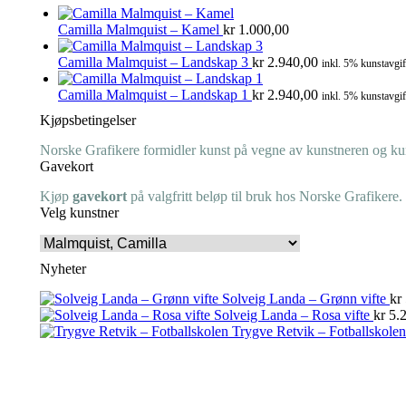
Camilla Malmquist – Kamel
kr
1.000,00
Camilla Malmquist – Landskap 3
kr
2.940,00
inkl. 5% kunstavgif
Camilla Malmquist – Landskap 1
kr
2.940,00
inkl. 5% kunstavgif
Kjøpsbetingelser
Norske Grafikere formidler kunst på vegne av kunstneren og kuns
Gavekort
Kjøp
gavekort
på valgfritt beløp til bruk hos Norske Grafikere.
Velg kunstner
Nyheter
Solveig Landa – Grønn vifte
kr
Solveig Landa – Rosa vifte
kr
5.2
Trygve Retvik – Fotballskolen