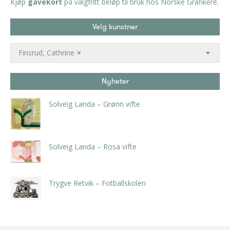
Kjøp
gavekort
på valgfritt beløp til bruk hos Norske Grafikere.
Velg kunstner
Finsrud, Cathrine
×
Nyheter
Solveig Landa – Grønn vifte
kr
5.250,00
inkl. 5% kunstavgift
Solveig Landa – Rosa vifte
kr
5.250,00
inkl. 5% kunstavgift
Trygve Retvik – Fotballskolen
kr
2.940,00
inkl. 5% kunstavgift