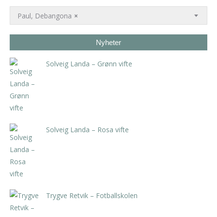
Paul, Debangona
×
Nyheter
Solveig Landa – Grønn vifte
kr
5.250,00
inkl. 5% kunstavgift
Solveig Landa – Rosa vifte
kr
5.250,00
inkl. 5% kunstavgift
Trygve Retvik – Fotballskolen
kr
2.940,00
inkl. 5% kunstavgift