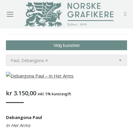
You are here:
Velg kunstner
Paul, Debangona
×
kr
3.150,00
inkl. 5% kunstavgift
Debangona Paul
In Her Arms