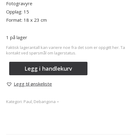
Fotogravyre
Opplag: 15
Format: 18 x 23 cm
1 på lager
Faktisk lagerantall kan variere noe fra det som er oppgitt her. Ta
kontakt ved spørsmål om lagerstatus.
Legg i handlekurv
Legg til ønskeliste
Kategori:
Paul, Debangona