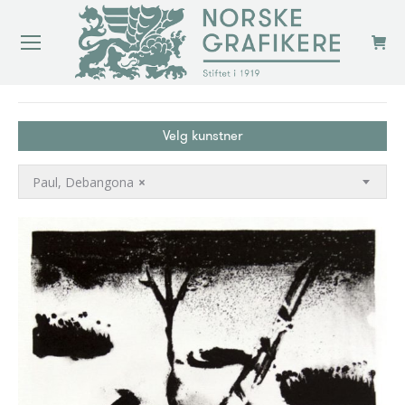
You are here:
Velg kunstner
Paul, Debangona
×