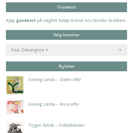
Gavekort
Kjøp
gavekort
på valgfritt beløp til bruk hos Norske Grafikere.
Velg kunstner
Paul, Debangona
×
Nyheter
Solveig Landa – Grønn vifte
kr
5.250,00
inkl. 5% kunstavgift
Solveig Landa – Rosa vifte
kr
5.250,00
inkl. 5% kunstavgift
Trygve Retvik – Fotballskolen