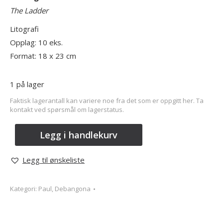
The Ladder
Litografi
Opplag: 10 eks.
Format: 18 x 23 cm
1 på lager
Faktisk lagerantall kan variere noe fra det som er oppgitt her. Ta
kontakt ved spørsmål om lagerstatus.
Legg i handlekurv
Legg til ønskeliste
Kategori:
Paul, Debangona