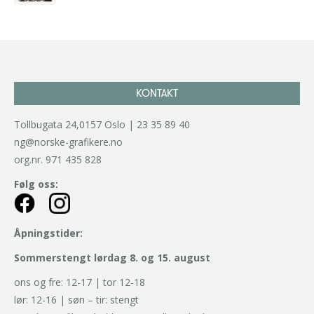
kr
2.940,00
inkl. 5% kunstavgift
KONTAKT
Tollbugata 24,0157 Oslo | 23 35 89 40
ng@norske-grafikere.no
org.nr. 971 435 828
Følg oss:
Åpningstider:
Sommerstengt lørdag 8. og 15. august
ons og fre: 12-17 | tor 12-18
lør: 12-16 | søn – tir: stengt