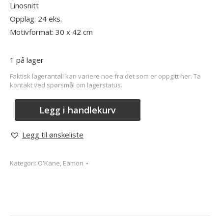
Linosnitt
Opplag: 24 eks.
Motivformat: 30 x 42 cm
1 på lager
Faktisk lagerantall kan variere noe fra det som er oppgitt her. Ta
kontakt ved spørsmål om lagerstatus.
Legg i handlekurv
Legg til ønskeliste
Kategori:
O'Kane, Eamon