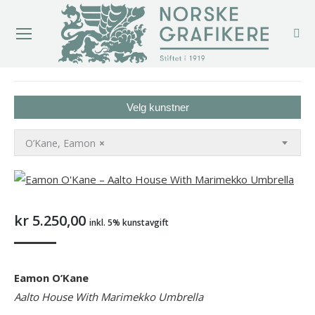
You are here:
Velg kunstner
O’Kane, Eamon
×
kr
5.250,00
inkl. 5% kunstavgift
Eamon O’Kane
Aalto House With Marimekko Umbrella