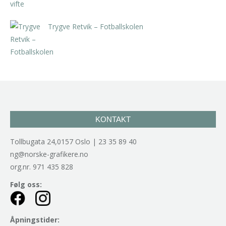
Trygve Retvik – Fotballskolen
kr
2.940,00
inkl. 5% kunstavgift
KONTAKT
Tollbugata 24,0157 Oslo | 23 35 89 40
ng@norske-grafikere.no
org.nr. 971 435 828
Følg oss:
Åpningstider: