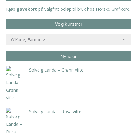
Kjøp
gavekort
på valgfritt beløp til bruk hos Norske Grafikere.
Velg kunstner
O’Kane, Eamon
×
Nyheter
Solveig Landa – Grønn vifte
kr
5.250,00
inkl. 5% kunstavgift
Solveig Landa – Rosa vifte
kr
5.250,00
inkl. 5% kunstavgift