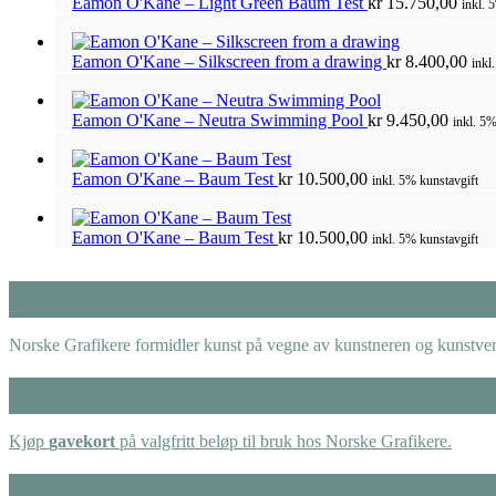
Eamon O'Kane – Light Green Baum Test
kr
15.750,00
inkl. 
Eamon O'Kane – Silkscreen from a drawing
kr
8.400,00
inkl
Eamon O'Kane – Neutra Swimming Pool
kr
9.450,00
inkl. 5%
Eamon O'Kane – Baum Test
kr
10.500,00
inkl. 5% kunstavgift
Eamon O'Kane – Baum Test
kr
10.500,00
inkl. 5% kunstavgift
Norske Grafikere formidler kunst på vegne av kunstneren og kunstverk
Kjøp
gavekort
på valgfritt beløp til bruk hos Norske Grafikere.