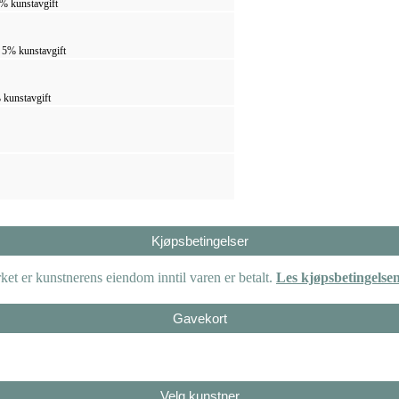
5% kunstavgift
. 5% kunstavgift
 kunstavgift
Kjøpsbetingelser
et er kunstnerens eiendom inntil varen er betalt.
Les kjøpsbetingelse
Gavekort
Velg kunstner