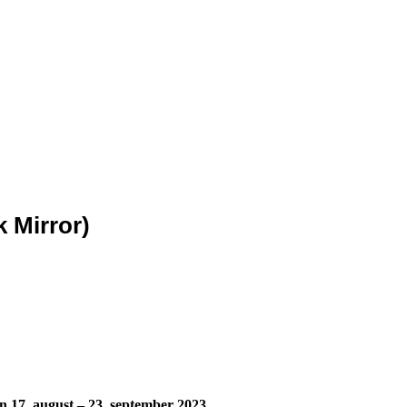
 Mirror)
n 17. august – 23. september 2023.