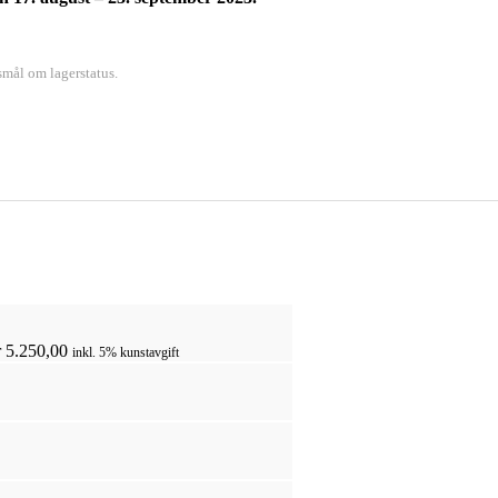
smål om lagerstatus.
r
5.250,00
inkl. 5% kunstavgift