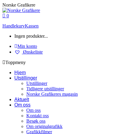
Skip
Norske Grafikere
to
content
0
Handlekurv
Kassen
Ingen produkter...
Min konto
Ønskeliste
Toppmeny
Hjem
Utstillinger
Utstillinger
Tidligere utstillinger
Norske Grafikeres magasin
Aktuelt
Om oss
Om oss
Kontakt oss
Besøk oss
Om originalgrafikk
Grafikkfilmer