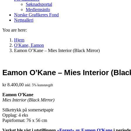
Søknadsportal
Medlemsinfo
Norske Grafikeres Fond
Nettgalleri
You are here:
Hjem
O'Kane, Eamon
Eamon O’Kane – Mies Interior (Black Mirror)
Eamon O’Kane – Mies Interior (Black
kr
8.400,00
inkl. 5% kunstavgift
Eamon O’Kane
Mies Interior (Black Mirror)
Silketrykk på somersetpapir
Opplag: 4 eks
Papirformat: 76 x 56 cm
Verket ble vist i utstillingen
«Forest» av Eamon O’Kane
i periode