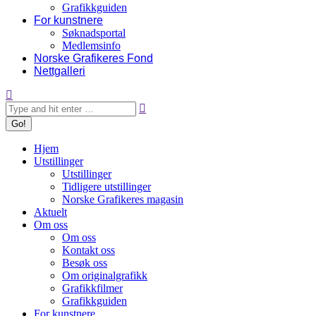
Grafikkguiden
For kunstnere
Søknadsportal
Medlemsinfo
Norske Grafikeres Fond
Nettgalleri
Search:
Hjem
Utstillinger
Utstillinger
Tidligere utstillinger
Norske Grafikeres magasin
Aktuelt
Om oss
Om oss
Kontakt oss
Besøk oss
Om originalgrafikk
Grafikkfilmer
Grafikkguiden
For kunstnere