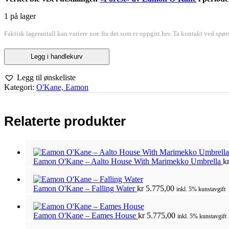
1 på lager
Faktisk lagerantall kan variere noe fra det som er oppgitt her. Ta kontakt ved spør
Eamon
Legg i handlekurv
O'Kane
–
Legg til ønskeliste
Mies
Kategori:
O'Kane, Eamon
Interior
(Black
Mirror)
antall
Relaterte produkter
Eamon O'Kane – Aalto House With Marimekko Umbrella
k
Eamon O'Kane – Falling Water
kr
5.775,00
inkl. 5% kunstavgift
Eamon O'Kane – Eames House
kr
5.775,00
inkl. 5% kunstavgift