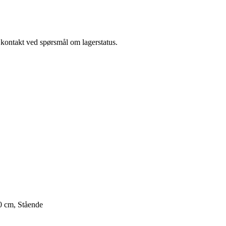
a kontakt ved spørsmål om lagerstatus.
0 cm, Stående