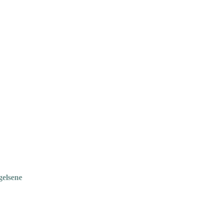
gelsene