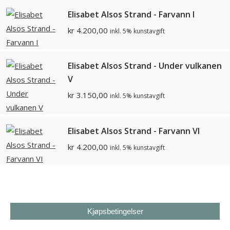
Elisabet Alsos Strand - Farvann I
kr
4.200,00
inkl. 5% kunstavgift
Elisabet Alsos Strand - Under vulkanen
V
kr
3.150,00
inkl. 5% kunstavgift
Elisabet Alsos Strand - Farvann VI
kr
4.200,00
inkl. 5% kunstavgift
Kjøpsbetingelser