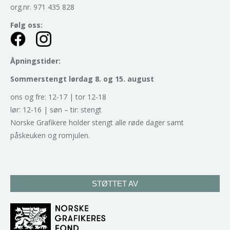
org.nr. 971 435 828
Følg oss:
Åpningstider:
Sommerstengt lørdag 8. og 15. august
ons og fre: 12-17 | tor 12-18
lør: 12-16 | søn – tir: stengt
Norske Grafikere holder stengt alle røde dager samt
påskeuken og romjulen.
STØTTET AV