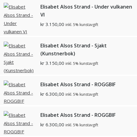
Elisabet Alsos Strand - Under vulkanen
VI
kr
3.150,00
inkl. 5% kunstavgift
Elisabet Alsos Strand - Sjakt
(Kunstnerbok)
kr
3.150,00
inkl. 5% kunstavgift
Elisabet Alsos Strand - ROGGBIF
kr
6.300,00
inkl. 5% kunstavgift
Elisabet Alsos Strand - ROGGBIF
kr
6.300,00
inkl. 5% kunstavgift