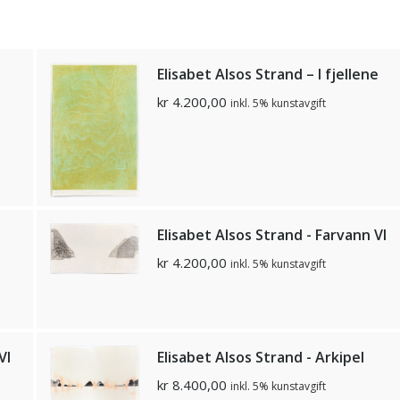
Elisabet Alsos Strand – I fjellene
kr
4.200,00
inkl. 5% kunstavgift
Elisabet Alsos Strand - Farvann VI
kr
4.200,00
inkl. 5% kunstavgift
VI
Elisabet Alsos Strand - Arkipel
kr
8.400,00
inkl. 5% kunstavgift