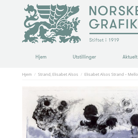
Hjem
Utstillinger
Aktuelt
Hjem
Utstillinger
Aktuelt
You are here:
Hjem
Strand, Elisabet Alsos
Elisabet Alsos Strand – Mell