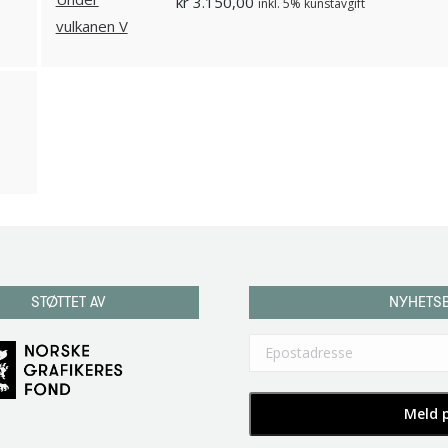
kr
3.150,00
inkl. 5% kunstavgift
STØTTET AV
NYHETS