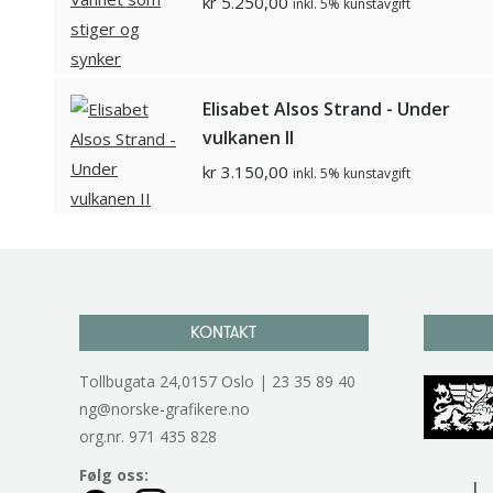
kr
5.250,00
inkl. 5% kunstavgift
Elisabet Alsos Strand - Under
vulkanen II
kr
3.150,00
inkl. 5% kunstavgift
KONTAKT
Tollbugata 24,0157 Oslo | 23 35 89 40
ng@norske-grafikere.no
org.nr. 971 435 828
Følg oss: