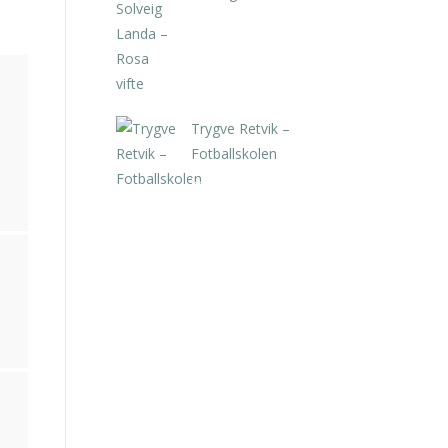
kr
5.250,00
inkl. 5% kunstavgift
Trygve Retvik –
Fotballskolen
kr
2.940,00
inkl. 5% kunstavgift