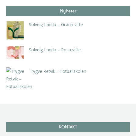
Nyheter
Solveig Landa – Grønn vifte
kr
5.250,00
inkl. 5% kunstavgift
Solveig Landa – Rosa vifte
kr
5.250,00
inkl. 5% kunstavgift
Trygve Retvik – Fotballskolen
kr
2.940,00
inkl. 5% kunstavgift
KONTAKT