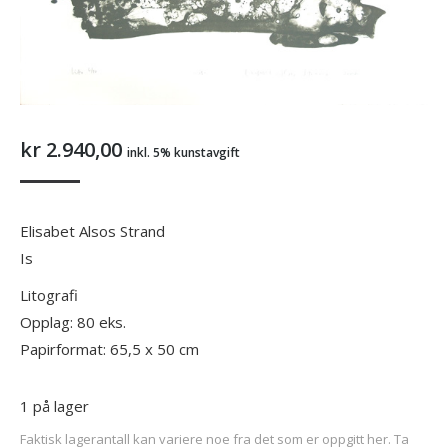
kr
2.940,00
inkl. 5% kunstavgift
Elisabet Alsos Strand
Is
Litografi
Opplag: 80 eks.
Papirformat: 65,5 x 50 cm
1 på lager
Faktisk lagerantall kan variere noe fra det som er oppgitt her. Ta