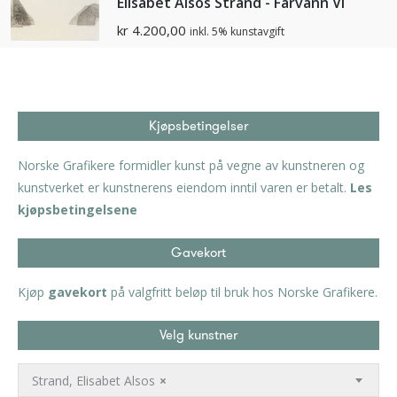
Elisabet Alsos Strand - Farvann VI
kr
4.200,00
inkl. 5% kunstavgift
Kjøpsbetingelser
Norske Grafikere formidler kunst på vegne av kunstneren og
kunstverket er kunstnerens eiendom inntil varen er betalt.
Les
kjøpsbetingelsene
Gavekort
Kjøp
gavekort
på valgfritt beløp til bruk hos Norske Grafikere.
Velg kunstner
Strand, Elisabet Alsos
×