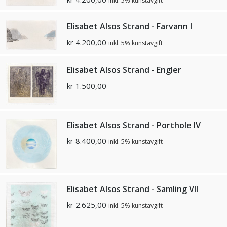
inkl. 5% kunstavgift
Elisabet Alsos Strand - Farvann I
kr
4.200,00
inkl. 5% kunstavgift
Elisabet Alsos Strand - Engler
kr
1.500,00
Elisabet Alsos Strand - Porthole IV
kr
8.400,00
inkl. 5% kunstavgift
Elisabet Alsos Strand - Samling VII
kr
2.625,00
inkl. 5% kunstavgift