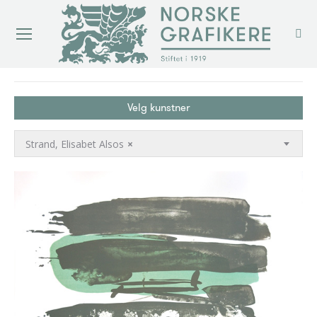
You are here:
Velg kunstner
Strand, Elisabet Alsos
×