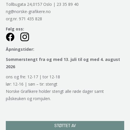
Tollbugata 24,0157 Oslo | 23 35 89 40
ng@norske-grafikere.no
org.nr. 971 435 828
Følg oss:
Åpningstider:
Sommerstengt fra og med 13. juli til og med 4. august
2026
ons og fre: 12-17 | tor 12-18
lør: 12-16 | søn – tir: stengt
Norske Grafikere holder stengt alle røde dager samt
påskeuken og romjulen.
STØTTET AV