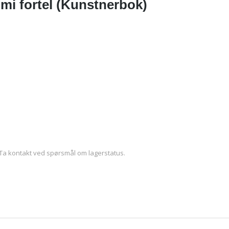
mi fortel (Kunstnerbok)
. Ta kontakt ved spørsmål om lagerstatus.