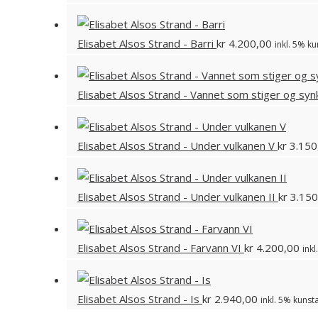
Elisabet Alsos Strand - Barri
kr
4.200,00
inkl. 5% ku
Elisabet Alsos Strand - Vannet som stiger og sy
Elisabet Alsos Strand - Under vulkanen V
kr
3.150
Elisabet Alsos Strand - Under vulkanen II
kr
3.150
Elisabet Alsos Strand - Farvann VI
kr
4.200,00
inkl
Elisabet Alsos Strand - Is
kr
2.940,00
inkl. 5% kunsta