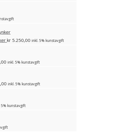
nstavgift
nker
kr
5.250,00
inkl. 5% kunstavgift
,00
inkl. 5% kunstavgift
,00
inkl. 5% kunstavgift
. 5% kunstavgift
vgift