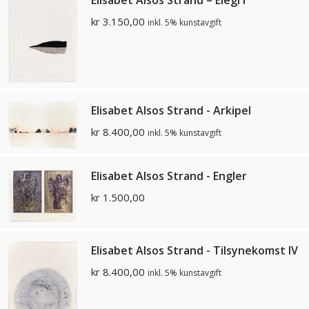
kr
3.150,00
inkl. 5% kunstavgift
Elisabet Alsos Strand - Arkipel
kr
8.400,00
inkl. 5% kunstavgift
Elisabet Alsos Strand - Engler
kr
1.500,00
Elisabet Alsos Strand - Tilsynekomst IV
kr
8.400,00
inkl. 5% kunstavgift