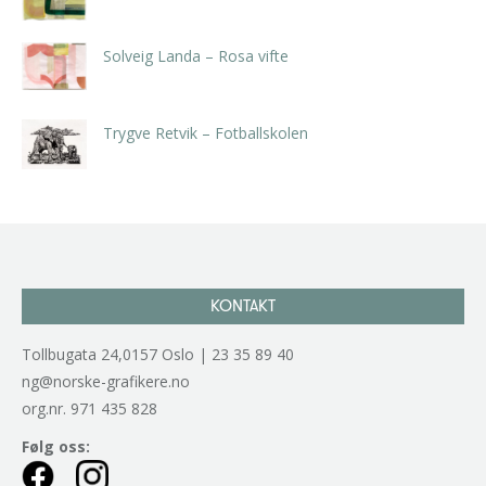
Solveig Landa – Rosa vifte
kr
5.250,00
inkl. 5% kunstavgift
Trygve Retvik – Fotballskolen
kr
2.940,00
inkl. 5% kunstavgift
KONTAKT
Tollbugata 24,0157 Oslo | 23 35 89 40
ng@norske-grafikere.no
org.nr. 971 435 828
Følg oss: