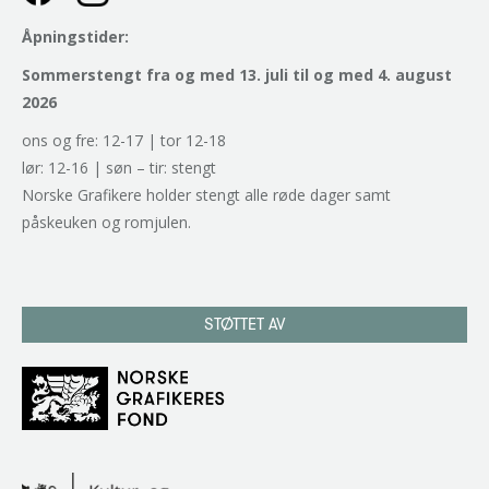
Åpningstider:
Sommerstengt fra og med 13. juli til og med 4. august
2026
ons og fre: 12-17 | tor 12-18
lør: 12-16 | søn – tir: stengt
Norske Grafikere holder stengt alle røde dager samt
påskeuken og romjulen.
STØTTET AV