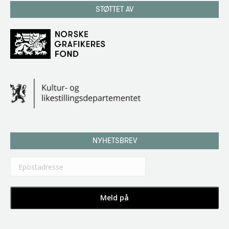
STØTTET AV
NYHETSBREV