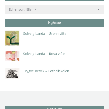
Edminson, Ellen
×
Nyheter
Solveig Landa – Grønn vifte
kr
5.250,00
inkl. 5% kunstavgift
Solveig Landa – Rosa vifte
kr
5.250,00
inkl. 5% kunstavgift
Trygve Retvik – Fotballskolen
kr
2.940,00
inkl. 5% kunstavgift