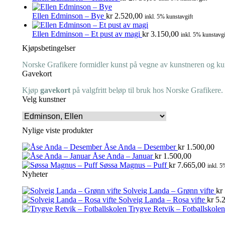
Ellen Edminson – Bye
kr
2.520,00
inkl. 5% kunstavgift
Ellen Edminson – Et pust av magi
kr
3.150,00
inkl. 5% kunstavgi
Kjøpsbetingelser
Norske Grafikere formidler kunst på vegne av kunstneren og kuns
Gavekort
Kjøp
gavekort
på valgfritt beløp til bruk hos Norske Grafikere.
Velg kunstner
Nylige viste produkter
Åse Anda – Desember
kr
1.500,00
Åse Anda – Januar
kr
1.500,00
Søssa Magnus – Puff
kr
7.665,00
inkl. 5
Nyheter
Solveig Landa – Grønn vifte
kr
Solveig Landa – Rosa vifte
kr
5.2
Trygve Retvik – Fotballskolen