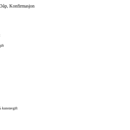
 Dåp, Konfirmasjon
t
ift
% kunstavgift