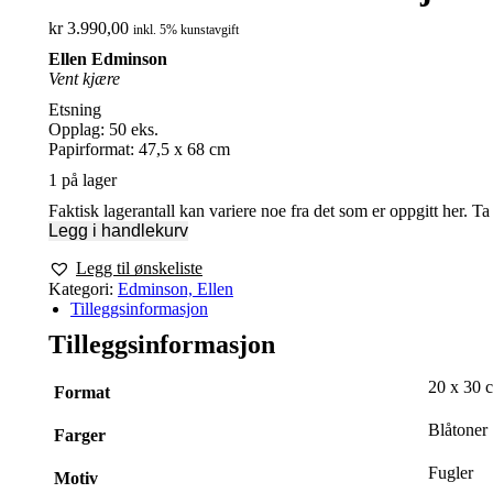
kr
3.990,00
inkl. 5% kunstavgift
Ellen Edminson
Vent kjære
Etsning
Opplag: 50 eks.
Papirformat: 47,5 x 68 cm
1 på lager
Faktisk lagerantall kan variere noe fra det som er oppgitt her. T
Legg i handlekurv
Legg til ønskeliste
Kategori:
Edminson, Ellen
Tilleggsinformasjon
Tilleggsinformasjon
20 x 30 
Format
Blåtoner
Farger
Fugler
Motiv