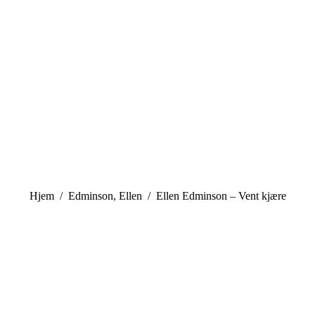
You are here:
Hjem
Edminson, Ellen
Ellen Edminson – Vent kjære