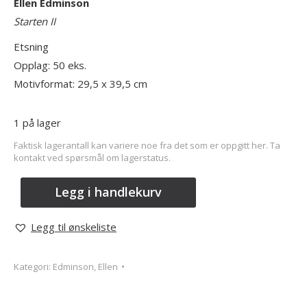
Ellen Edminson
Starten II
Etsning
Opplag: 50 eks.
Motivformat: 29,5 x 39,5 cm
1 på lager
Faktisk lagerantall kan variere noe fra det som er oppgitt her. Ta
kontakt ved spørsmål om lagerstatus.
Legg i handlekurv
Legg til ønskeliste
Kategori:
Edminson, Ellen