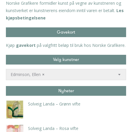
Norske Grafikere formidler kunst på vegne av kunstneren og
kunstverket er kunstnerens eiendom inntil varen er betalt.
Les
kjøpsbetingelsene
Gavekort
Kjøp
gavekort
på valgfritt beløp til bruk hos Norske Grafikere.
Velg kunstner
Edminson, Ellen
×
Nyheter
Solveig Landa – Grønn vifte
kr
5.250,00
inkl. 5% kunstavgift
Solveig Landa – Rosa vifte