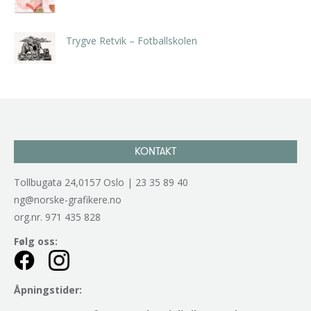
kr
5.250,00
inkl. 5% kunstavgift
Trygve Retvik – Fotballskolen
kr
2.940,00
inkl. 5% kunstavgift
KONTAKT
Tollbugata 24,0157 Oslo | 23 35 89 40
ng@norske-grafikere.no
org.nr. 971 435 828
Følg oss:
Åpningstider: