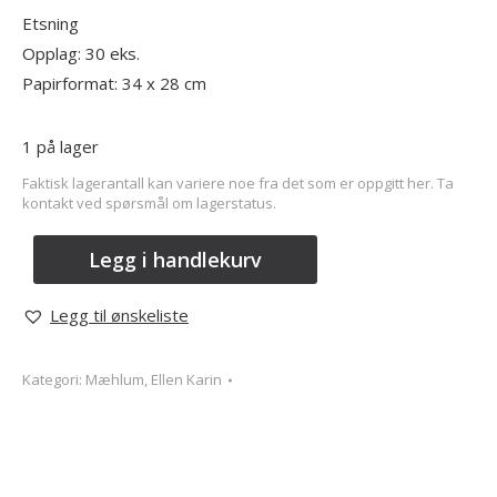
Etsning
Opplag: 30 eks.
Papirformat: 34 x 28 cm
1 på lager
Faktisk lagerantall kan variere noe fra det som er oppgitt her. Ta
kontakt ved spørsmål om lagerstatus.
Legg i handlekurv
Legg til ønskeliste
Kategori:
Mæhlum, Ellen Karin