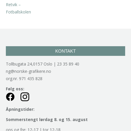
kr
2.940,00
inkl. 5% kunstavgift
KONTAKT
Tollbugata 24,0157 Oslo | 23 35 89 40
ng@norske-grafikere.no
org.nr. 971 435 828
Følg oss:
Åpningstider:
Sommerstengt lørdag 8. og 15. august
ons og fre: 12-17 | tor 12-18