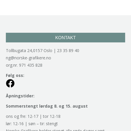
KONTAKT
Tollbugata 24,0157 Oslo | 23 35 89 40
ng@norske-grafikere.no
org.nr. 971 435 828
Følg oss:
Åpningstider:
Sommerstengt lørdag 8. og 15. august
ons og fre: 12-17 | tor 12-18
lør: 12-16 | søn – tir: stengt
Norske Grafikere holder stengt alle røde dager samt