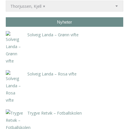
Thorjussen, Kjell
×
Nyheter
Solveig Landa – Grønn vifte
kr
5.250,00
inkl. 5% kunstavgift
Solveig Landa – Rosa vifte
kr
5.250,00
inkl. 5% kunstavgift
Trygve Retvik – Fotballskolen
kr
2.940,00
inkl. 5% kunstavgift