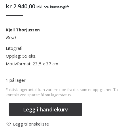
kr
2.940,00
inkl. 5% kunstavgift
Kjell Thorjussen
Brud
Litografi
Opplag: 55 eks.
Motivformat: 23,5 x 37 cm
1 på lager
Faktisk lagerantall kan variere noe fra det som er oppgitt her. Ta
kontakt ved spørsmål om lagerstatus.
Legg i handlekurv
Legg til ønskeliste