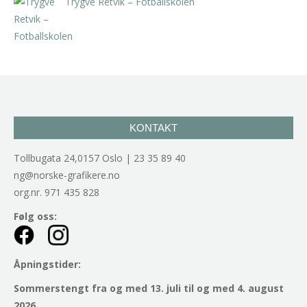
Trygve Retvik – Fotballskolen
kr
2.940,00
inkl. 5% kunstavgift
KONTAKT
Tollbugata 24,0157 Oslo | 23 35 89 40
ng@norske-grafikere.no
org.nr. 971 435 828
Følg oss:
Åpningstider:
Sommerstengt fra og med 13. juli til og med 4. august
2026