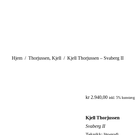
You are here:
Hjem
Thorjussen, Kjell
Kjell Thorjussen – Svaberg II
kr
2.940,00
inkl. 5% kunstavgi
Kjell Thorjussen
Svaberg II
Teknikk: litografi