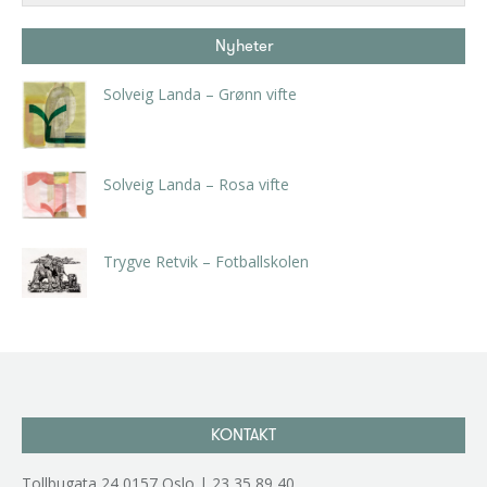
Nyheter
Solveig Landa – Grønn vifte
kr
5.250,00
inkl. 5% kunstavgift
Solveig Landa – Rosa vifte
kr
5.250,00
inkl. 5% kunstavgift
Trygve Retvik – Fotballskolen
kr
2.940,00
inkl. 5% kunstavgift
KONTAKT
Tollbugata 24,0157 Oslo | 23 35 89 40