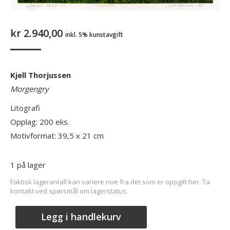
kr
2.940,00
inkl. 5% kunstavgift
Kjell Thorjussen
Morgengry
Litografi
Opplag: 200 eks.
Motivformat: 39,5 x 21 cm
1 på lager
Faktisk lagerantall kan variere noe fra det som er oppgitt her. Ta
kontakt ved spørsmål om lagerstatus.
Legg i handlekurv