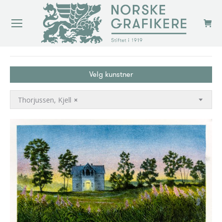
You are here:
Velg kunstner
Thorjussen, Kjell
×