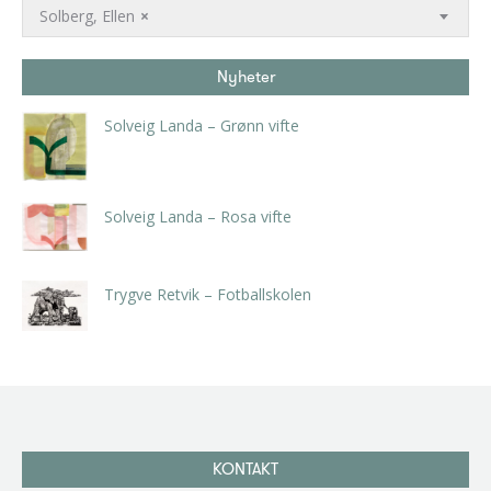
Solberg, Ellen
×
Nyheter
Solveig Landa – Grønn vifte
kr
5.250,00
inkl. 5% kunstavgift
Solveig Landa – Rosa vifte
kr
5.250,00
inkl. 5% kunstavgift
Trygve Retvik – Fotballskolen
kr
2.940,00
inkl. 5% kunstavgift
KONTAKT