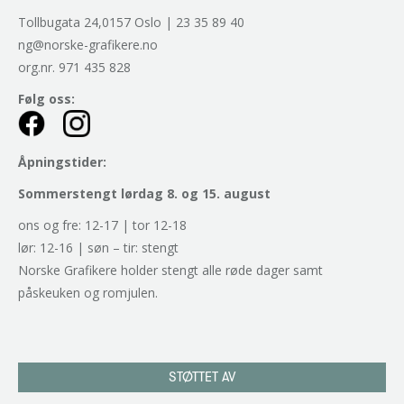
Tollbugata 24,0157 Oslo | 23 35 89 40
ng@norske-grafikere.no
org.nr. 971 435 828
Følg oss:
Åpningstider:
Sommerstengt lørdag 8. og 15. august
ons og fre: 12-17 | tor 12-18
lør: 12-16 | søn – tir: stengt
Norske Grafikere holder stengt alle røde dager samt
påskeuken og romjulen.
STØTTET AV