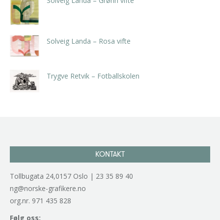
Solveig Landa – Grønn vifte
kr
5.250,00
inkl. 5% kunstavgift
Solveig Landa – Rosa vifte
kr
5.250,00
inkl. 5% kunstavgift
Trygve Retvik – Fotballskolen
kr
2.940,00
inkl. 5% kunstavgift
KONTAKT
Tollbugata 24,0157 Oslo | 23 35 89 40
ng@norske-grafikere.no
org.nr. 971 435 828
Følg oss: